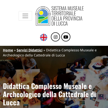
Sistema Museale Territoriale della Provinc
Navigazione principale
Salta al contenuto principale
Briciole di pane
Home
Servizi Didattici
Didattica Complesso Museale e
Archeologico della Cattedrale di Lucca
Didattica Complesso Museale e
Archeologico della Cattedrale di
Lucca