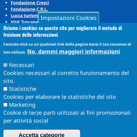
Fondazione Cresci
Fondazione C.R.L.
Lucca turismo
Impostazioni Cookies
Visit Tuscany
Usiamo i cookies su questo sito per migliorare il metodo di
Puccini Lands
fruizione delle informazioni
Social media
Facendo click su un qualsiasi link della pagina darai il tuo consenso al
No, dammi maggiori informazioni
loro utilizzo.
Instagram
Necessari
YouTube
Cookies necessari al corretto funzionamento del
sito.
Statistiche
Cookies per elaborare le statistiche del sito
Marketing
Cookie di terze parti utilizzati ai fini promozionali
per attività social
Accetta categorie