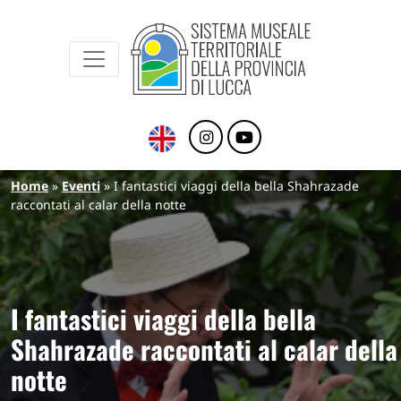
Sistema Museale Territoriale della Provinc
Navigazione principale
Salta al contenuto principale
Briciole di pane
Home
Eventi
I fantastici viaggi della bella Shahrazade
raccontati al calar della notte
I fantastici viaggi della bella
Shahrazade raccontati al calar della
notte