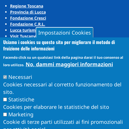
Regione Toscana
Provincia di Lucca
Fondazione Cresci
Fondazione C.R.L.
Lucca turismo
Impostazioni Cookies
Visit Tuscany
Usiamo i cookies su questo sito per migliorare il metodo di
Puccini Lands
fruizione delle informazioni
Social media
Facendo click su un qualsiasi link della pagina darai il tuo consenso al
No, dammi maggiori informazioni
loro utilizzo.
Instagram
Necessari
YouTube
Cookies necessari al corretto funzionamento del
sito.
Statistiche
Cookies per elaborare le statistiche del sito
Marketing
Cookie di terze parti utilizzati ai fini promozionali