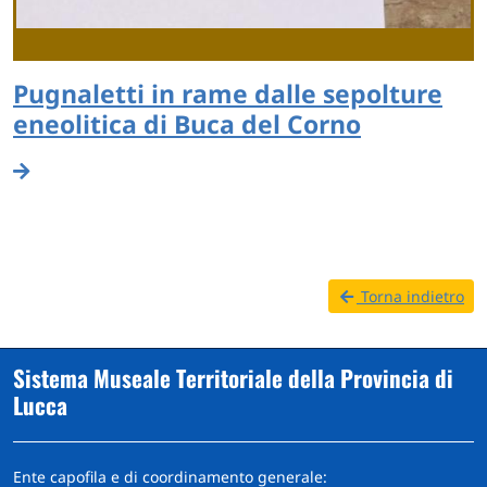
Pugnaletti in rame dalle sepolture
eneolitica di Buca del Corno
Torna indietro
Sistema Museale Territoriale della Provincia di
Lucca
Ente capofila e di coordinamento generale: