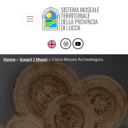
Sistema Museale Territoriale della Provinc
Navigazione principale
Salta al contenuto principale
Briciole di pane
Home
Scopri I Musei
Civico Museo Archeologico