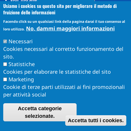
Visit Tuscany
Usiamo i cookies su questo sito per migliorare il metodo di
Puccini Lands
fruizione delle informazioni
Social media
Facendo click su un qualsiasi link della pagina darai il tuo consenso al
No, dammi maggiori informazioni
loro utilizzo.
Instagram
Necessari
YouTube
Cookies necessari al corretto funzionamento del
sito.
Statistiche
Cookies per elaborare le statistiche del sito
Marketing
Cookie di terze parti utilizzati ai fini promozionali
per attività social
Accetta categorie
Obiettivi di Accessibilità per l'anno 2026
R
selezionate.
Dichiarazione di Accessibilità
Accetta tutti i cookies.
Info Accessibilità e meccanismo di feedback