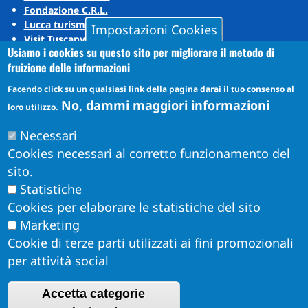
Fondazione C.R.L.
Lucca turismo
Impostazioni Cookies
Visit Tuscany
Usiamo i cookies su questo sito per migliorare il metodo di
Puccini Lands
fruizione delle informazioni
Social media
Facendo click su un qualsiasi link della pagina darai il tuo consenso al
No, dammi maggiori informazioni
loro utilizzo.
Instagram
Necessari
YouTube
Cookies necessari al corretto funzionamento del
sito.
Statistiche
Cookies per elaborare le statistiche del sito
Marketing
Cookie di terze parti utilizzati ai fini promozionali
per attività social
Accetta categorie
Obiettivi di Accessibilità per l'anno 2026
R