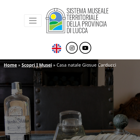
Sistema Museale Territoriale della Provinc
Navigazione principale
Salta al contenuto principale
Briciole di pane
Home
Scopri I Musei
Casa natale Giosue Carducci