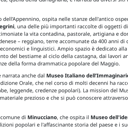
to dell’Appennino, ospita nelle stanze dell'antico osped
egrini
, una delle più importanti raccolte di oggetti di
imoniate la vita contadina, pastorale, artigiana e d
odenese – reggiano, terre accomunate da 400 anni d
, economici e linguistici. Ampio spazio è dedicato alla 
mento del bestiame al ciclo della castagna, dai lavori ar
anze della forma drammatica popolare del Maggio.
 narrata anche dal
Museo Italiano dell’Immaginario 
izione Orale, che nel corso di molti decenni ha racco
(fiabe, leggende, credenze popolari). La mission del M
ateriale prezioso e che si può conoscere attraverso i
il comune di
Minucciano
, che ospita il
Museo dell'ide
izioni popolari e l'affascinante storia del paese e i s