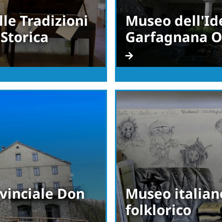
le Tradizioni
Museo dell'Ide
 Storica
Garfagnana O
vinciale Don
Museo italian
folklorico