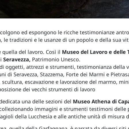
ccolgono ed espongono le ricche testimonianze antrop
, le tradizioni e le usanze di un popolo e della sua vi
 quella del lavoro. Così il
Museo del Lavoro e delle T
di
Seravezza,
Patrimonio Unesco.
di oggetti, attrezzi e strumenti, testimonianza della v
omuni di Seravezza, Stazzema, Forte dei Marmi e Pietra
 scultura, escavazione e lavorazione del marmo, minie
posizione dei vecchi strumenti di lavoro
 dedicata una delle sezioni del
Museo Athena di Cap
, collezionando immagini e strumenti testimoni delle p
agioli della Lucchesia e alle antiche unità di misura d
rea, quella della Garfagnana, è narrata da diversi siti 