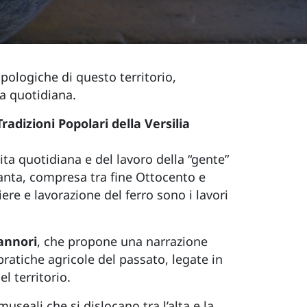
ologiche di questo territorio,
ta quotidiana.
radizioni Popolari della Versilia
ita quotidiana e del lavoro della “gente”
santa, compresa tra fine Ottocento e
re e lavorazione del ferro sono i lavori
annori
, che propone una narrazione
ratiche agricole del passato, legate in
el territorio.
museali che si dislocano tra l’alta e la