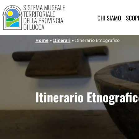
Sistema Museale Territoriale de
Navigazione principale
Salta al contenuto principale
CHI SIAMO
SCOPR
Briciole di pane
Home
Itinerari
Itinerario Etnografico
Itinerario Etnografi