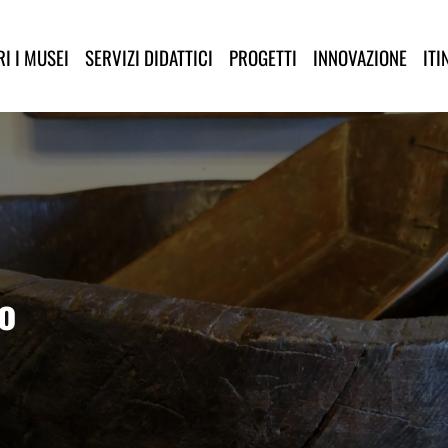
lla Provincia di Lucca
I I MUSEI
SERVIZI DIDATTICI
PROGETTI
INNOVAZIONE
ITI
co