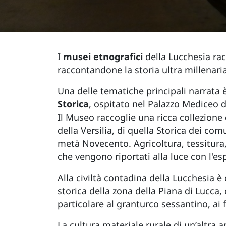
I
musei etnografici
della Lucchesia ra
raccontandone la storia ultra millenaria
Una delle tematiche principali narrata è
Storica
, ospitato nel Palazzo Mediceo 
Il Museo raccoglie una ricca collezione 
della Versilia, di quella Storica dei c
metà Novecento. Agricoltura, tessitura,
che vengono riportati alla luce con l'es
Alla civiltà contadina della Lucchesia è
storica della zona della Piana di Lucca
particolare al granturco sessantino, ai f
La cultura materiale rurale di un’altra a